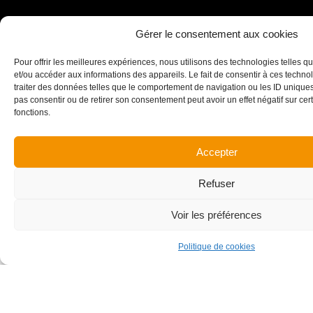
Gérer le consentement aux cookies
Maîtrise d’ouvrage
Architecte
Pour offrir les meilleures expériences, nous utilisons des technologies telles q
OPAC de la Savoie
Patriarche & Co
et/ou accéder aux informations des appareils. Le fait de consentir à ces techn
traiter des données telles que le comportement de navigation ou les ID uniques s
pas consentir ou de retirer son consentement peut avoir un effet négatif sur cert
Années de réalisation
Surface
fonctions.
2008 - 2009
8 524 m²
Accepter
Montant des travaux
Honoraires CENA
9 700 k€
110 k€
Refuser
Voir les préférences
Politique de cookies