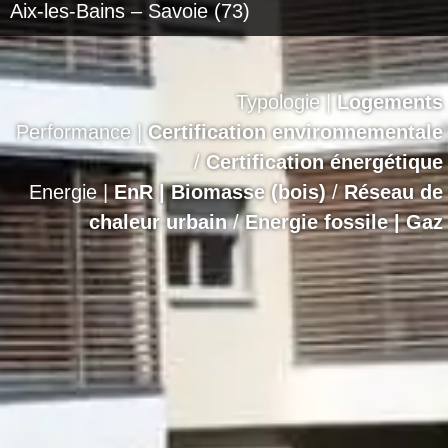
Aix-les-Bains – Savoie (73)
Typologie |
Logements
Performance |
Certification environnementale
/
Certification énergétique
Energie |
EnR | Biomasse (bois)
/
Réseau de
chaleur urbain
/
Energie fossile | Gaz