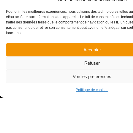
Pour offrir les meilleures expériences, nous utilisons des technologies telles q
et/ou accéder aux informations des appareils. Le fait de consentir à ces techn
traiter des données telles que le comportement de navigation ou les ID uniques s
pas consentir ou de retirer son consentement peut avoir un effet négatif sur cert
Maîtrise d’ouvrage
Architecte
fonctions.
ARMAPA Isère
TECTUM Architectes
Accepter
Années de réalisation
Surface
Refuser
2015 - 2016
6 013 m²
Voir les préférences
Montant des travaux
Honoraires CENA
10 979 k€
146 k€
Politique de cookies