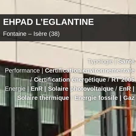
EHPAD L’EGLANTINE
Fontaine – Isère (38)
Typologie |
Santé
Performance |
Certification environnementale
/
Certification énergétique
/
RT 2005
Energie |
EnR | Solaire photovoltaïque
/
EnR |
Solaire thermique
/
Energie fossile | Gaz