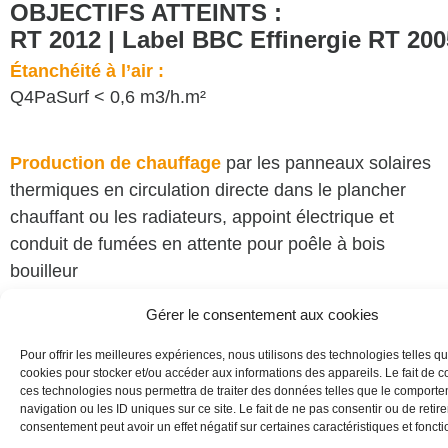
OBJECTIFS ATTEINTS :
RT 2012 | Label BBC Effinergie RT 200
Étanchéité à l’air :
Q4PaSurf < 0,6 m3/h.m²
Production de chauffage
par les panneaux solaires
thermiques en circulation directe dans le plancher
chauffant ou les radiateurs, appoint électrique et
conduit de fumées en attente pour poêle à bois
bouilleur
Production d’ECS
par les mêmes panneaux solaires
Gérer le consentement aux cookies
thermiques en toiture
Pour offrir les meilleures expériences, nous utilisons des technologies telles qu
cookies pour stocker et/ou accéder aux informations des appareils. Le fait de c
Ventilation
simple flux hygroréglable de type B
ces technologies nous permettra de traiter des données telles que le comport
navigation ou les ID uniques sur ce site. Le fait de ne pas consentir ou de retire
Installations individuelles et collectives de
téléphone
consentement peut avoir un effet négatif sur certaines caractéristiques et foncti