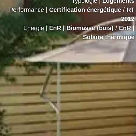
Typologie |
Logements
Performance |
Certification énergétique
/
RT
2012
Energie |
EnR | Biomasse (bois)
/
EnR |
Solaire thermique