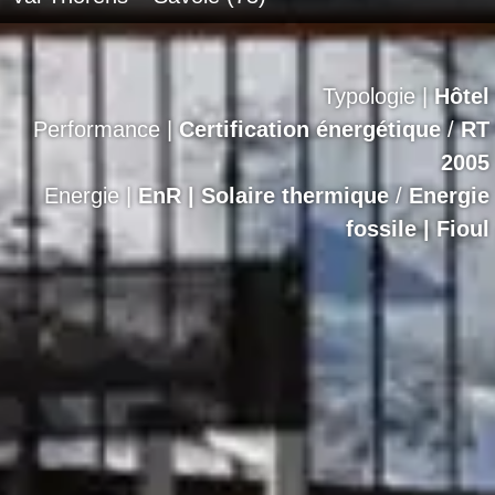
Typologie |
Hôtel
Performance |
Certification énergétique
/
RT
2005
Energie |
EnR | Solaire thermique
/
Energie
fossile | Fioul