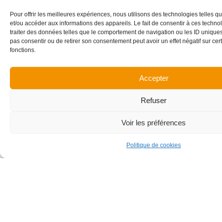
SCI Lodge & Spa
Studio Arch
Pour offrir les meilleures expériences, nous utilisons des technologies telles q
et/ou accéder aux informations des appareils. Le fait de consentir à ces techn
traiter des données telles que le comportement de navigation ou les ID uniques s
Années de réalisation
Surface
pas consentir ou de retirer son consentement peut avoir un effet négatif sur cert
2013
13 500 m²
fonctions.
Montant des travaux
Honoraires CENA
Accepter
22 000 k€
73 k€
Refuser
Voir les préférences
Politique de cookies
Contactez nous