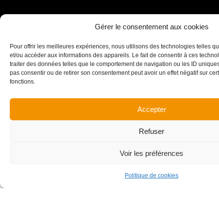
Maîtrise d’ouvrage
Architecte
Gérer le consentement aux cookies
Cristal Habitat -
Atelier 419
Pour offrir les meilleures expériences, nous utilisons des technologies telles q
Savoisienne Habitat
et/ou accéder aux informations des appareils. Le fait de consentir à ces techn
traiter des données telles que le comportement de navigation ou les ID uniques s
pas consentir ou de retirer son consentement peut avoir un effet négatif sur cert
Années de réalisation
Surface
fonctions.
2026 - 2028
2 311 m²
Accepter
Montant des travaux
Honoraires CENA
4 500 k€
49 k€
Refuser
Voir les préférences
Politique de cookies