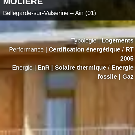
MOLIERE
Bellegarde-sur-Valserine – Ain (01)
Typologie |
Logements
Performance |
Certification énergétique
/
RT
2005
Energie |
EnR | Solaire thermique
/
Energie
fossile | Gaz