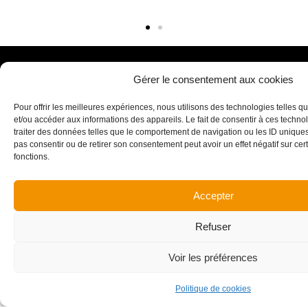
Gérer le consentement aux cookies
Maîtrise d’ouvrage
Architecte
Pour offrir les meilleures expériences, nous utilisons des technologies telles q
Dynacité
Plottier Architectes
et/ou accéder aux informations des appareils. Le fait de consentir à ces techn
traiter des données telles que le comportement de navigation ou les ID uniques s
pas consentir ou de retirer son consentement peut avoir un effet négatif sur cert
fonctions.
Années de réalisation
Surface
2012 - 2014
2 400 m²
Accepter
Montant des travaux
Honoraires CENA
Refuser
3 038 k€
40 k€
Voir les préférences
Politique de cookies