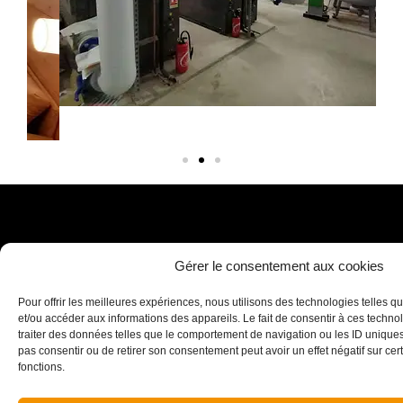
Maîtrise d’ouvrage
Architecte
Gérer le consentement aux cookies
Duval Développement
Sud Architectes
Pour offrir les meilleures expériences, nous utilisons des technologies telles q
et/ou accéder aux informations des appareils. Le fait de consentir à ces techn
Maîtrise d’œuvre exécution
Années de réalisation
traiter des données telles que le comportement de navigation ou les ID uniques s
pas consentir ou de retirer son consentement peut avoir un effet négatif sur cert
ERM
2021 - 2022
fonctions.