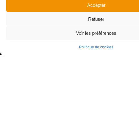
Surface
Montant des travaux
Accepter
14 200 m²
40 000 k€
Refuser
Honoraires CENA
Voir les préférences
192 k€
Politique de cookies
Contactez nous